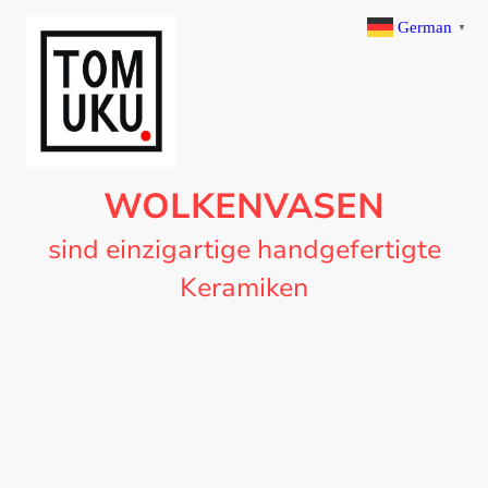
German
▼
WOLKENVASEN
sind einzigartige handgefertigte
Keramiken
Angelehnt an die japanische Kunst des Ikebana wirken
die Wolkenvasen minimalistisch-filigran statt opulent.
Sie bieten Platz für ein bis zwei Blumen, Äste oder
Gräser, frisch oder getrocknet.
Erfreuen Sie sich an der Eleganz des schlichten
Designs aus schwarzem oder weißem Ton.