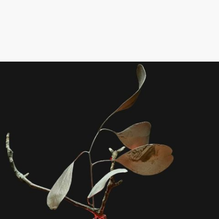
Solitär wie auch in Gruppen, verschiedenen Formen
und Glasuren, können sie individuell gefüllt werden.
Sie verleihen jedem Raum mit wenig Aufwand einen
Hauch von Stil und setzen einen außergewöhnlichen
Akzent in Ihrer Wohnraumgestaltung.