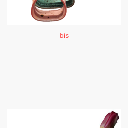
bis
für jeden Platz eine passende Größe
der Preis ist von
Größe 1 - 8 gestaffelt
und inkludiert immer
das Glas und die Verpackung