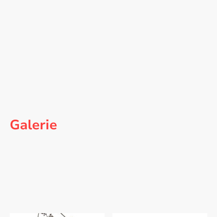
etwa 22cm - 25cm breit
Preis für Größe 8
58 Euro
(inkl. Glas, Licht & Verpackung)
Galerie
Eine kleine Übersicht über meine handgefertigten
Wolkenvasen.
Ihre wahre Schönheit entfalten die Vasen durch
die Bestückung mit Blumen und Zweigen.
Jedes Stück wird in Wien handgefertigt und ist ein
Unikat.